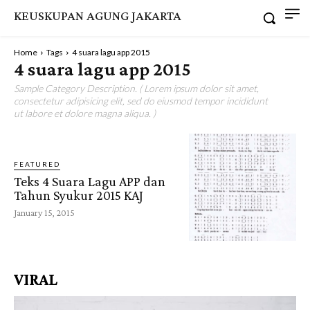
KEUSKUPAN AGUNG JAKARTA
Home
Tags
4 suara lagu app 2015
4 suara lagu app 2015
Sample Category Description. ( Lorem ipsum dolor sit amet,
consectetur adipisicing elit, sed do eiusmod tempor incididunt
ut labore et dolore magna aliqua. )
FEATURED
Teks 4 Suara Lagu APP dan
Tahun Syukur 2015 KAJ
January 15, 2015
VIRAL