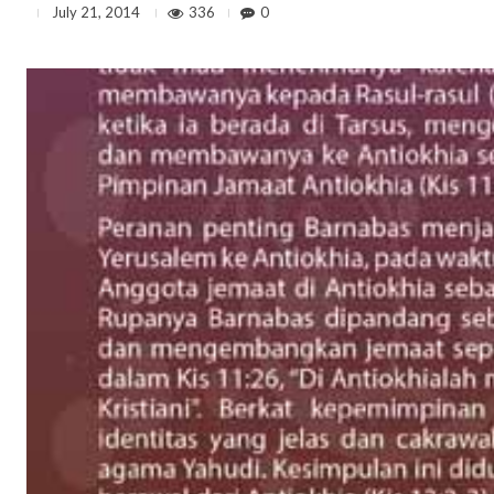
336
0
July 21, 2014