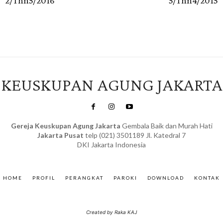
2/Thn5/2016
5/Thn4/2015
KEUSKUPAN AGUNG JAKARTA
Gereja Keuskupan Agung Jakarta
Gembala Baik dan Murah Hati
Jakarta Pusat
telp (021) 3501189 Jl. Katedral 7
DKI Jakarta Indonesia
SuarNews.com
&
Gendis
HOME
PROFIL
PERANGKAT
PAROKI
DOWNLOAD
KONTAK
Created by Raka KAJ