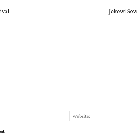
ival
Jokowi So
Email:*
ent.