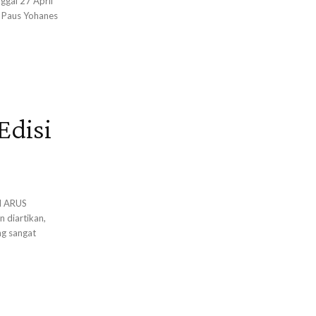
ggal 27 April
n Paus Yohanes
Edisi
M ARUS
 diartikan,
ng sangat