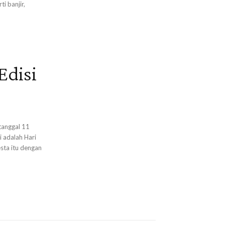
i banjir,
Edisi
tanggal 11
i adalah Hari
sta itu dengan