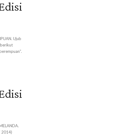
Edisi
MPUAN. Ujub
berikut
perempuan”.
Edisi
A MELANDA.
i 2014)