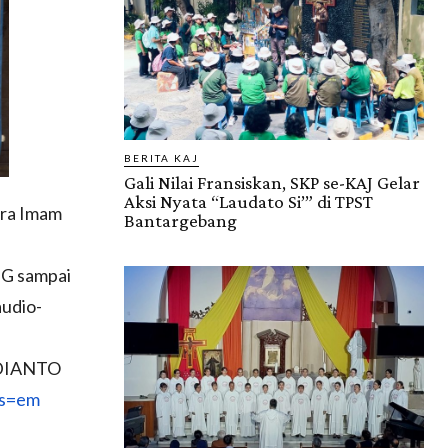
BERITA KAJ
Gali Nilai Fransiskan, SKP se-KAJ Gelar
Aksi Nyata “Laudato Si’” di TPST
ara Imam
Bantargebang
NG sampai
udio-
RDIANTO
s=em