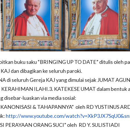
bitkan buku saku “BRINGING UP TO DATE” ditulis oleh p
KAJ dan dibagikan ke seluruh paroki.
A di seluruh Gereja KAJ yang dimulai sejak JUMAT AGU
KERAHIMAN ILAHI.3. KATEKESE UMAT dalam bentuk a
ng disebar-luaskan via media sosial:
U KANONISASI & TAHAPANNYA” oleh RD YUSTINUS A
ik:
http://www.youtube.com/
watch?v=XkP3JX7SqU0&sn
SI PERAYAAN ORANG SUCI” oleh RD Y. SULISTIADI