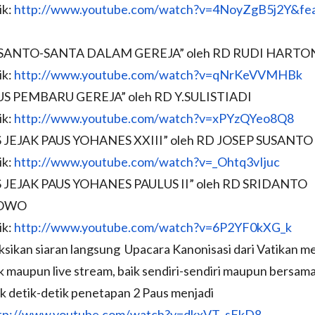
ik:
http://www.youtube.com/
watch?v=4NoyZgB5j2Y&fea
SANTO-SANTA DALAM GEREJA” oleh RD RUDI HART
ik:
http://www.youtube.com/
watch?v=qNrKeVVMHBk
US PEMBARU GEREJA” oleh RD Y.SULISTIADI
ik:
http://www.youtube.com/
watch?v=xPYzQYeo8Q8
S JEJAK PAUS YOHANES XXIII” oleh RD JOSEP SUSANTO
ik:
http://www.youtube.com/
watch?v=_Ohtq3vIjuc
S JEJAK PAUS YOHANES PAULUS II” oleh RD SRIDANTO
BOWO
ik:
http://www.youtube.com/
watch?v=6P2YF0kXG_k
sikan siaran langsung Upacara Kanonisasi dari Vatikan me
k maupun live stream, baik sendiri-sendiri maupun bersam
lik detik-detik penetapan 2 Paus menjadi
tp://www.youtube.com/
watch?v=dkxVT_sFkD8