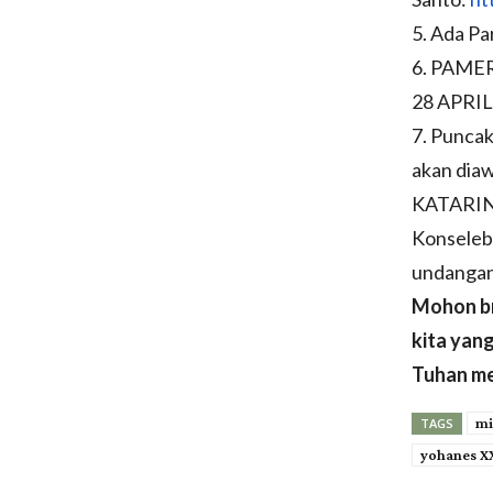
5. Ada P
6. PAME
28 APRIL
7. Punca
akan dia
KATARIN
Konseleb
undangan
Mohon br
kita yang
Tuhan me
mi
TAGS
yohanes XX