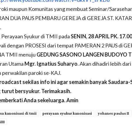
aroki maupun Komunitas yang membuat Seminar/Sarasehan
RAN DUA PAUS PEMBARU GEREJA di GEREJA ST. KATAR
.
k Perayaan Syukur di TMII pada
SENIN, 28 APRIL PK. 17.0
wali dengan PROSESI dari tempat PAMERAN 2 PAUS di GE
A TMII menuju
GEDUNG SASONO LANGEN BUDOYO T
ran Utama
Mgr. Ignatius Suharyo
. Akan dihadiri lebih dar
 perwakilan paroki se-KAJ.
oadcast sekilas info ini agar semakin banyak Saudara-
 turut bersyukur. Terimakasih.
mberkati Anda sekeluarga. Amin
sa kanonisasi di tmii
perayaan syukur kanonisasi
yohanes paulus II
III