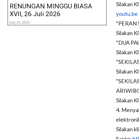
Silakan Kl
RENUNGAN MINGGU BIASA
XVII, 26 Juli 2026
youtu.be
July 25, 2026
“PERAN 
Silakan Kl
“DUA PA
Silakan Kl
“SEKILA
Silakan Kl
“SEKILA
ARIWI
Silakan Kl
4. Menyak
elektroni
Silakan k
Santo:
ht