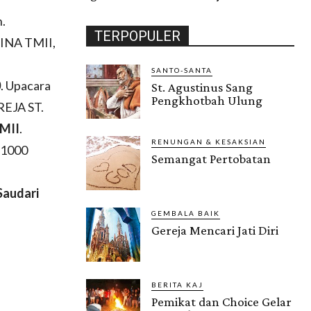
.
TERPOPULER
INA TMII,
SANTO-SANTA
0
. Upacara
St. Agustinus Sang
Pengkhotbah Ulung
REJA ST.
MII
.
RENUNGAN & KESAKSIAN
i 1000
Semangat Pertobatan
Saudari
GEMBALA BAIK
Gereja Mencari Jati Diri
BERITA KAJ
Pemikat dan Choice Gelar