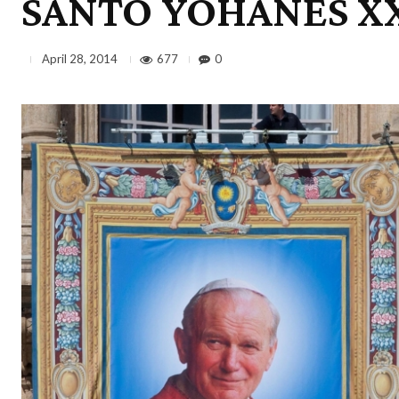
SANTO YOHANES XX
677
0
April 28, 2014