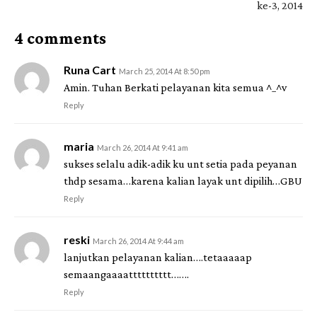
ke-3, 2014
4 comments
Runa Cart
March 25, 2014 At 8:50 pm
Amin. Tuhan Berkati pelayanan kita semua ^_^v
Reply
maria
March 26, 2014 At 9:41 am
sukses selalu adik-adik ku unt setia pada peyanan
thdp sesama…karena kalian layak unt dipilih…GBU
Reply
reski
March 26, 2014 At 9:44 am
lanjutkan pelayanan kalian….tetaaaaap
semaangaaaatttttttttt…….
Reply