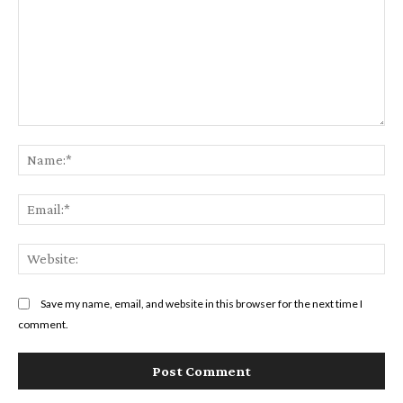
Comment:
Na
Ema
Web
Save my name, email, and website in this browser for the next time I
comment.