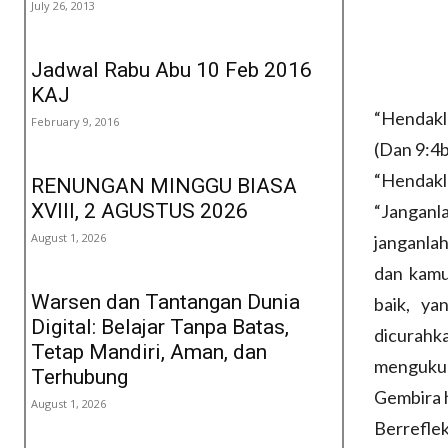
July 26, 2013
Jadwal Rabu Abu 10 Feb 2016
KAJ
“Hendakl
February 9, 2016
(Dan 9:4b
“Hendakl
RENUNGAN MINGGU BIASA
XVIII, 2 AGUSTUS 2026
“Janganl
August 1, 2026
janganla
dan kamu
Warsen dan Tantangan Dunia
baik, ya
Digital: Belajar Tanpa Batas,
dicurah
Tetap Mandiri, Aman, dan
mengukur
Terhubung
Gembira h
August 1, 2026
Berrefle