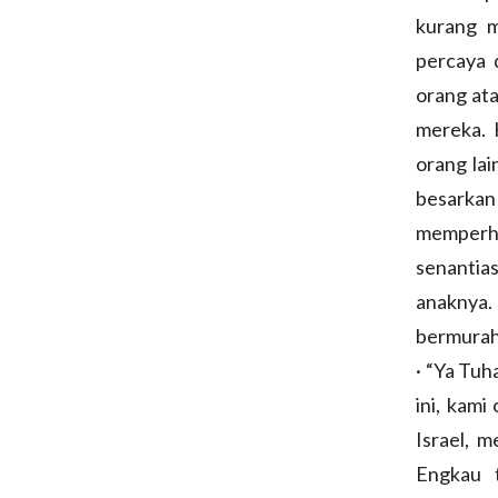
kurang m
percaya 
orang ata
mereka. 
orang lai
besarkan
memperh
senantia
anaknya.
bermurah
· “Ya Tuh
ini, kam
Israel, 
Engkau 