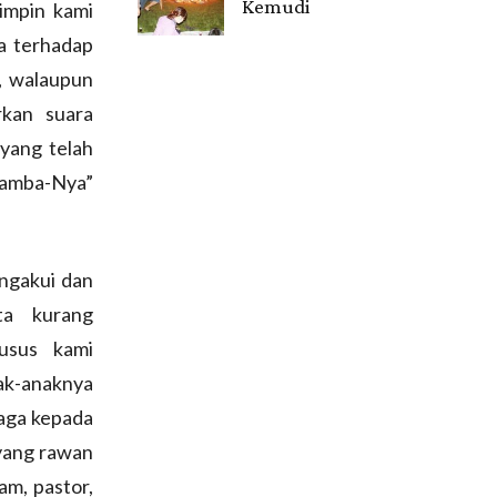
Kemudi
impin kami
Gendis.ID
a terhadap
, walaupun
rkan suara
yang telah
hamba-Nya”
engakui dan
ta kurang
usus kami
ak-anaknya
aga kepada
 yang rawan
mam, pastor,