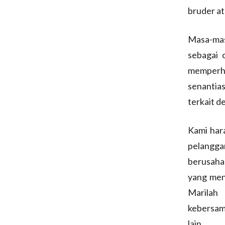
bruder at
Masa-mas
sebagai 
memperhat
senantia
terkait d
Kami hara
pelangga
berusaha
yang men
Marilah 
kebersam
lain.