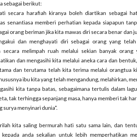
 sebagai berikut:
ti secara harafiah kiranya boleh diartikan sebagai hat
ias senantiasa memberi perhatian kepada siapapun tan
agai orang beriman jika kita mawas diri secara benar dan ju
gakui dan menghayati diri sebagai orang yang tela
n secara melimpah ruah melalui sekian banyak orang 
ikan dan mengasihi kita melalui aneka cara dan bentuk,
tama dan terutama telah kita terima melalui orangtua k
hususnya ibu kita yang telah mengandung, melahirkan, men
gasihi kita tanpa batas, sebagaimana tertulis dalam lagu
ta, tak terhingga sepanjang masa, hanya memberi tak har
g surya menyinari dunia”.
lah kita saling bermurah hati satu sama lain, dan tent
 kepada anda sekalian untuk lebih memperhatikan m