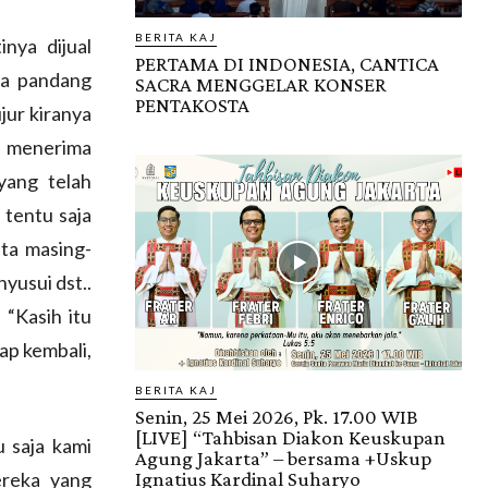
BERITA KAJ
inya dijual
PERTAMA DI INDONESIA, CANTICA
pa pandang
SACRA MENGGELAR KONSER
PENTAKOSTA
jur kiranya
h menerima
yang telah
 tentu saja
ita masing-
yusui dst..
 “Kasih itu
ap kembali,
BERITA KAJ
Senin, 25 Mei 2026, Pk. 17.00 WIB
[LIVE] “Tahbisan Diakon Keuskupan
u saja kami
Agung Jakarta” – bersama +Uskup
ereka yang
Ignatius Kardinal Suharyo