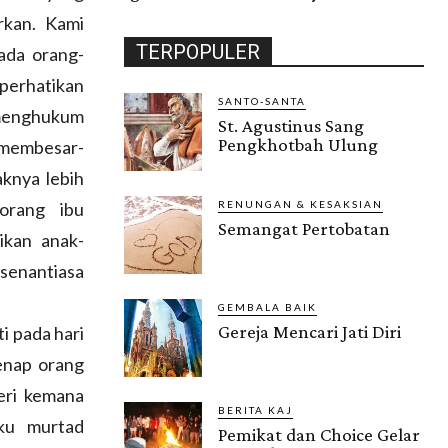
rkan. Kami
TERPOPULER
 ada orang-
 perhatikan
SANTO-SANTA
 menghukum
St. Agustinus Sang
Pengkhotbah Ulung
n membesar-
knya lebih
orang ibu
RENUNGAN & KESAKSIAN
Semangat Pertobatan
ikan anak-
senantiasa
GEMBALA BAIK
Gereja Mencari Jati Diri
i pada hari
enap orang
eri kemana
BERITA KAJ
ku murtad
Pemikat dan Choice Gelar