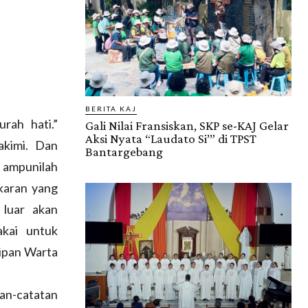
BERITA KAJ
rah hati.”
Gali Nilai Fransiskan, SKP se-KAJ Gelar
Aksi Nyata “Laudato Si’” di TPST
akimi. Dan
Bantargebang
 ampunilah
karan yang
 luar akan
kai untuk
tipan Warta
an-catatan