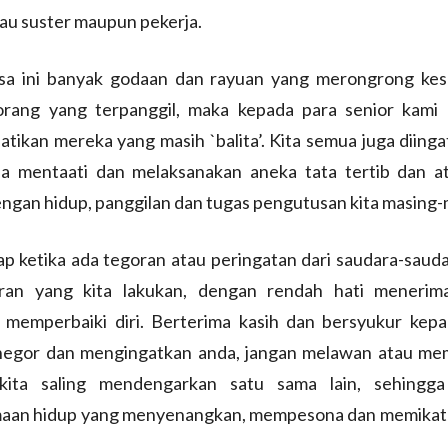
au suster maupun pekerja.
a ini banyak godaan dan rayuan yang merongrong kese
orang yang terpanggil, maka kepada para senior kami 
ikan mereka yang masih `balita’. Kita semua juga diing
sa mentaati dan melaksanakan aneka tata tertib dan a
engan hidup, panggilan dan tugas pengutusan kita masing-
p ketika ada tegoran atau peringatan dari saudara-saudar
ran yang kita lakukan, dengan rendah hati menerim
 memperbaiki diri. Berterima kasih dan bersyukur kep
egor dan mengingatkan anda, jangan melawan atau me
kita saling mendengarkan satu sama lain, sehingga 
aan hidup yang menyenangkan, mempesona dan memikat 