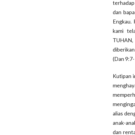
terhadap
dan bapa
Engkau. 
kami te
TUHAN, A
diberika
(Dan 9:7-
Kutipan i
menghay
memperh
menginga
alias de
anak-anak
dan renta