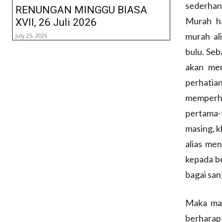
sederhana
RENUNGAN MINGGU BIASA
Murah ha
XVII, 26 Juli 2026
murah al
July 25, 2026
bulu. Seb
akan men
perhatia
memperhat
pertama-
masing, k
alias men
kepada be
bagai san
Maka mari
berharap