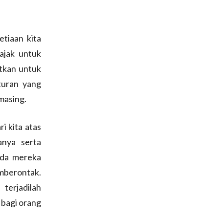
tiaan kita
ajak untuk
atkan untuk
turan yang
masing.
i kita atas
anya serta
ada mereka
mberontak.
terjadilah
bagi orang