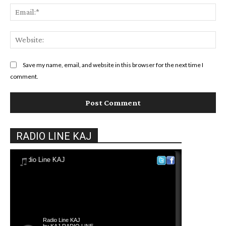
Ema
Web
Save my name, email, and website in this browser for the next time I
comment.
RADIO LINE KAJ