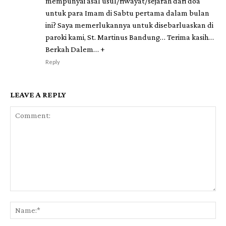
mempunyai asal usul/riwayat/sejarah dari doa
untuk para Imam di Sabtu pertama dalam bulan
ini? Saya memerlukannya untuk disebarluaskan di
paroki kami, St. Martinus Bandung… Terima kasih…
Berkah Dalem… +
Reply
LEAVE A REPLY
Comment:
Na