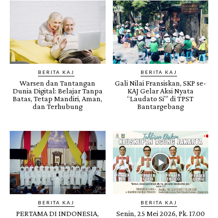
BERITA KAJ
BERITA KAJ
Warsen dan Tantangan
Gali Nilai Fransiskan, SKP se-
Dunia Digital: Belajar Tanpa
KAJ Gelar Aksi Nyata
Batas, Tetap Mandiri, Aman,
“Laudato Si’” di TPST
dan Terhubung
Bantargebang
BERITA KAJ
BERITA KAJ
PERTAMA DI INDONESIA,
Senin, 25 Mei 2026, Pk. 17.00