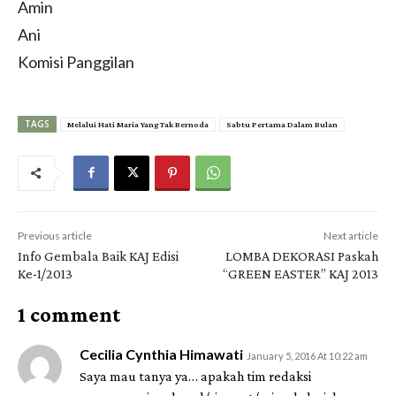
Amin
Ani
Komisi Panggilan
TAGS
Melalui Hati Maria Yang Tak Bernoda
Sabtu Pertama Dalam Bulan
Previous article
Next article
Info Gembala Baik KAJ Edisi
LOMBA DEKORASI Paskah
Ke-1/2013
“GREEN EASTER” KAJ 2013
1 comment
Cecilia Cynthia Himawati
January 5, 2016 At 10:22 am
Saya mau tanya ya… apakah tim redaksi