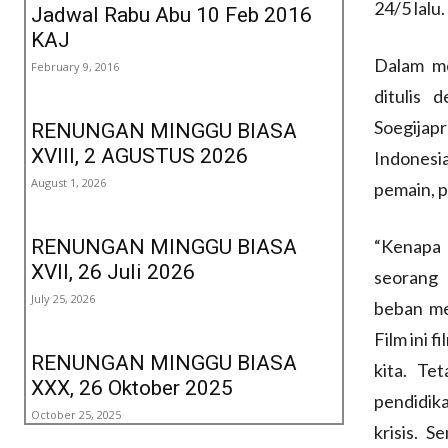
24/5 lalu.
Jadwal Rabu Abu 10 Feb 2016
KAJ
Dalam mo
February 9, 2016
ditulis 
Soegijap
RENUNGAN MINGGU BIASA
XVIII, 2 AGUSTUS 2026
Indonesia
August 1, 2026
pemain, pe
RENUNGAN MINGGU BIASA
“Kenapa 
XVII, 26 Juli 2026
seorang 
July 25, 2026
beban me
Film ini 
RENUNGAN MINGGU BIASA
kita. Te
XXX, 26 Oktober 2025
pendidika
October 25, 2025
krisis. S