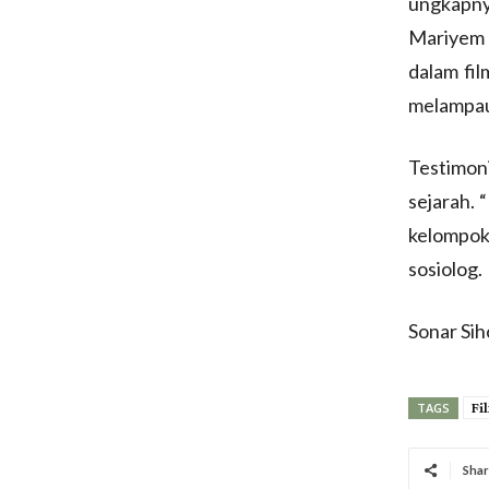
ungkapny
Mariyem 
dalam fi
melampau
Testimon
sejarah. 
kelompok
sosiolog.
Sonar Si
Fi
TAGS
Shar