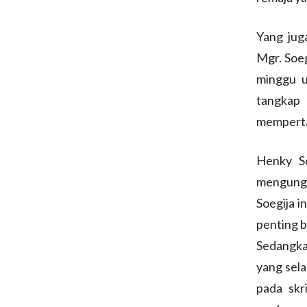
Yang jug
Mgr. Soeg
minggu u
tangkap
mempertar
Henky So
mengungk
Soegija i
penting b
Sedangka
yang sela
pada skri