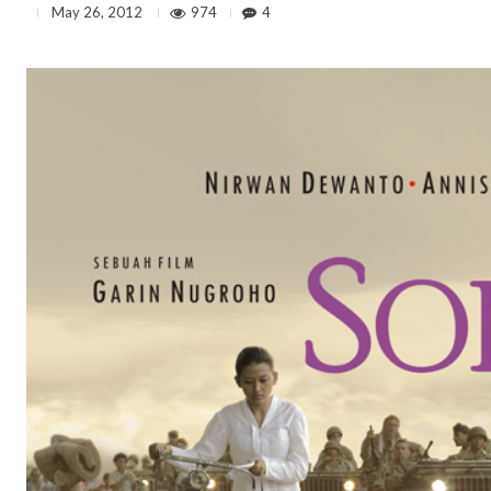
974
4
May 26, 2012