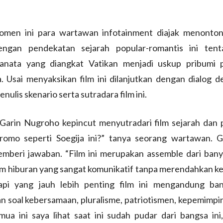
men ini para wartawan infotainment diajak menonton
dengan pendekatan sejarah popular-romantis ini te
ranata yang diangkat Vatikan menjadi uskup pribumi 
. Usai menyaksikan film ini dilanjutkan dengan dialog 
nulis skenario serta sutradara film ini.
Garin Nugroho kepincut menyutradari film sejarah dan 
romo seperti Soegija ini?” tanya seorang wartawan. G
mberi jawaban. “Film ini merupakan assemble dari banya
film hiburan yang sangat komunikatif tanpa merendahkan 
tapi yang jauh lebih penting film ini mengandung ba
n soal kebersamaan, pluralisme, patriotismen, kepemimpi
emua ini saya lihat saat ini sudah pudar dari bangsa ini,