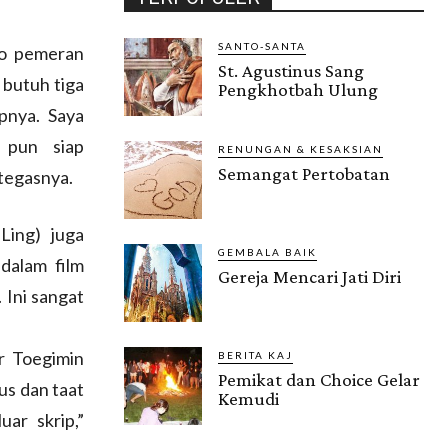
SANTO-SANTA
to pemeran
St. Agustinus Sang
 butuh tiga
Pengkhotbah Ulung
pnya. Saya
 pun siap
RENUNGAN & KESAKSIAN
Semangat Pertobatan
 tegasnya.
Ling) juga
GEMBALA BAIK
dalam film
Gereja Mencari Jati Diri
 Ini sangat
r Toegimin
BERITA KAJ
Pemikat dan Choice Gelar
us dan taat
Kemudi
uar skrip,”
Gendis.ID