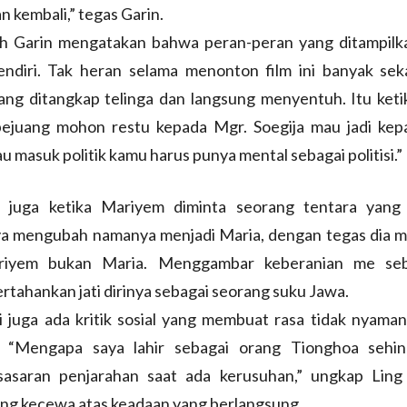
n kembali,” tegas Garin.
uh Garin mengatakan bahwa peran-peran yang ditampilka
endiri. Tak heran selama menonton film ini banyak seka
yang ditangkap telinga dan langsung menyentuh. Itu ket
ejuang mohon restu kepada Mgr. Soegija mau jadi kepa
u masuk politik kamu harus punya mental sebagai politisi.”
 juga ketika Mariyem diminta seorang tentara yang 
a mengubah namanya menjadi Maria, dengan tegas dia 
riyem bukan Maria. Menggambar keberanian me seb
tahankan jati dirinya sebagai seorang suku Jawa.
ni juga ada kritik sosial yang membuat rasa tidak nyaman
. “Mengapa saya lahir sebagai orang Tionghoa sehin
sasaran penjarahan saat ada kerusuhan,” ungkap Ling
ang kecewa atas keadaan yang berlangsung.