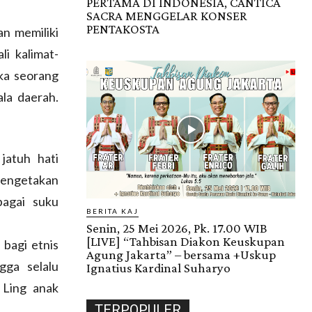
PERTAMA DI INDONESIA, CANTICA
SACRA MENGGELAR KONSER
PENTAKOSTA
n memiliki
li kalimat-
ika seorang
la daerah.
jatuh hati
mengetakan
agai suku
BERITA KAJ
Senin, 25 Mei 2026, Pk. 17.00 WIB
[LIVE] “Tahbisan Diakon Keuskupan
 bagi etnis
Agung Jakarta” – bersama +Uskup
gga selalu
Ignatius Kardinal Suharyo
 Ling anak
TERPOPULER