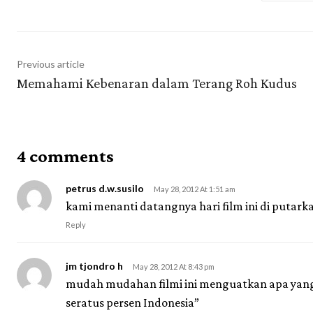
Previous article
Memahami Kebenaran dalam Terang Roh Kudus
4 comments
petrus d.w.susilo
May 28, 2012 At 1:51 am
kami menanti datangnya hari film ini di putarka
Reply
jm tjondro h
May 28, 2012 At 8:43 pm
mudah mudahan filmi ini menguatkan apa yang 
seratus persen Indonesia”