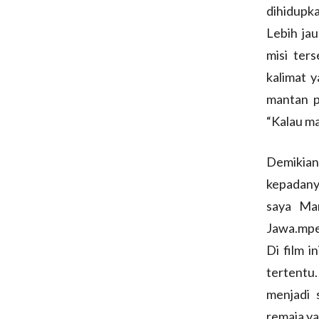
dihidupka
Lebih ja
misi ters
kalimat 
mantan p
“Kalau ma
Demikian
kepadany
saya Ma
Jawa.mper
Di film i
tertentu
menjadi 
remaja y