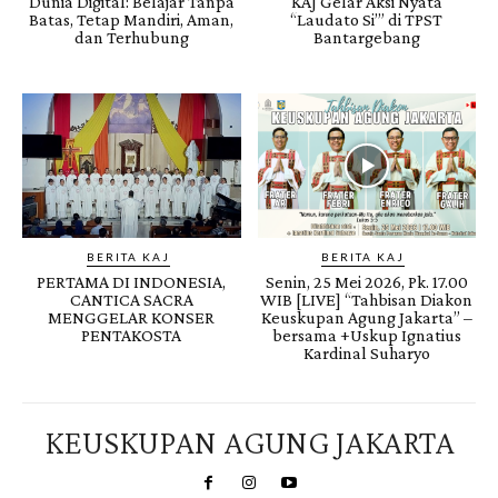
Dunia Digital: Belajar Tanpa
KAJ Gelar Aksi Nyata
Batas, Tetap Mandiri, Aman,
“Laudato Si’” di TPST
dan Terhubung
Bantargebang
BERITA KAJ
BERITA KAJ
PERTAMA DI INDONESIA,
Senin, 25 Mei 2026, Pk. 17.00
CANTICA SACRA
WIB [LIVE] “Tahbisan Diakon
MENGGELAR KONSER
Keuskupan Agung Jakarta” –
PENTAKOSTA
bersama +Uskup Ignatius
Kardinal Suharyo
KEUSKUPAN AGUNG JAKARTA