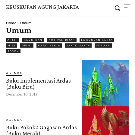
KEUSKUPAN AGUNG JAKARTA
Home
Umum
Umum
ARSIP
KEUNIKAN
KUTIPAN BIJAK
LOWONGAN KERJA
MISI
OPINI
RAPAT KERJA
SANTO-SANTA
SERUAN
SOSOK
AGENDA
Buku Implementasi Ardas
(Buku Biru)
December 10, 2015
AGENDA
Buku Pokok2 Gagasan Ardas
(Buku Merah)