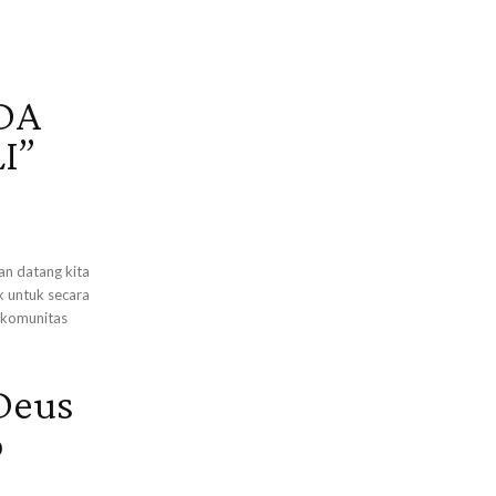
DA
I”
an datang kita
 untuk secara
n komunitas
(Deus
p