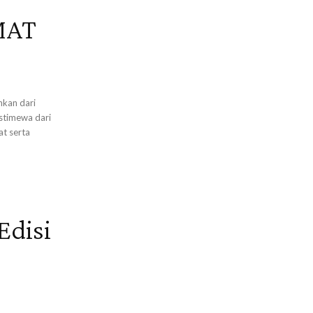
MAT
hkan dari
stimewa dari
t serta
Edisi