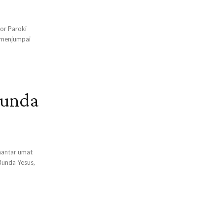
or Paroki
 menjumpai
Bunda
hantar umat
Bunda Yesus,