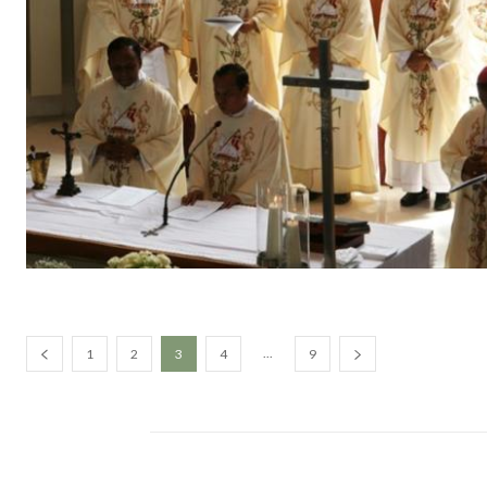
...
1
2
3
4
9