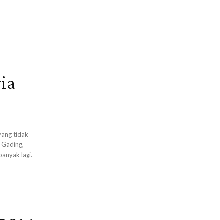
ia
yang tidak
 Gading,
banyak lagi.