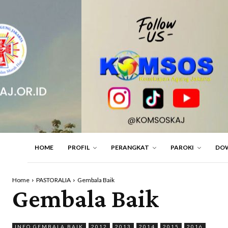
HOME
PROFIL
PERANGKAT
PAROKI
DO
Home
PASTORALIA
Gembala Baik
Gembala Baik
INFO GEMBALA BAIK
2012
2013
2014
2015
2016