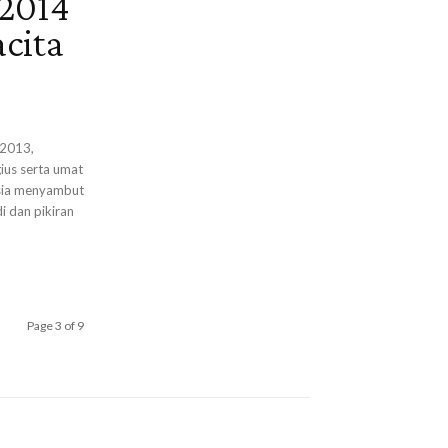
 2014
cita
 2013,
ius serta umat
esia menyambut
i dan pikiran
Page 3 of 9