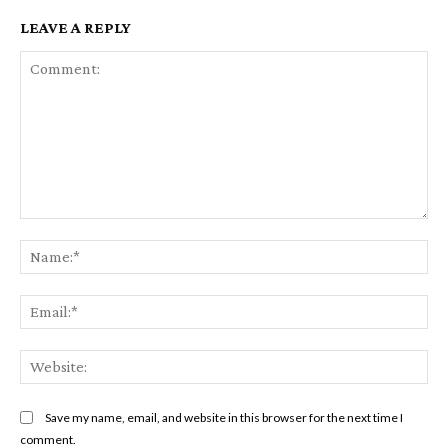
LEAVE A REPLY
Comment:
Na
Ema
Web
Save my name, email, and website in this browser for the next time I
comment.