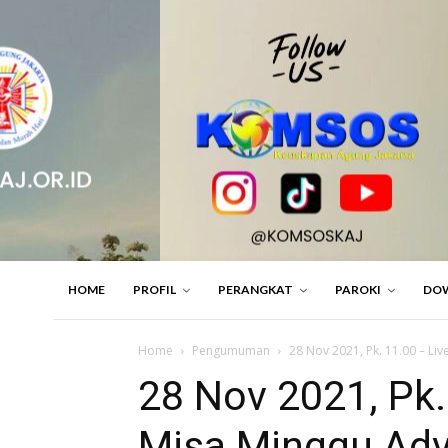
HOME
PROFIL
PERANGKAT
PAROKI
DO
Home
Pengumuman
28 Nov 2021, Pk. 11.00 – Liv
28 Nov 2021, Pk. 
Misa Minggu Adv