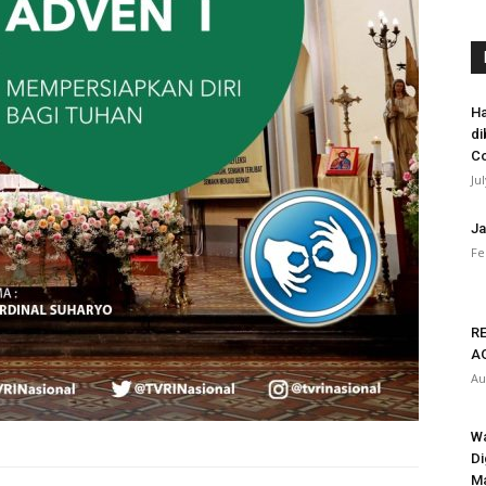
Ha
di
Co
Ju
Ja
Fe
RE
A
Au
Wa
Di
Ma