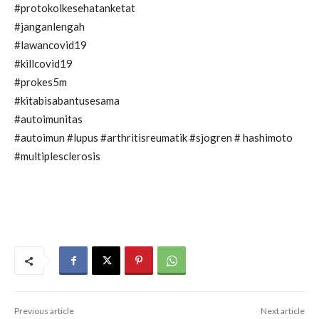
#protokolkesehatanketat
#janganlengah
#lawancovid19
#killcovid19
#prokes5m
#kitabisabantusesama
#autoimunitas
#autoimun #lupus #arthritisreumatik #sjogren # hashimoto
#multiplesclerosis
Previous article
Next article