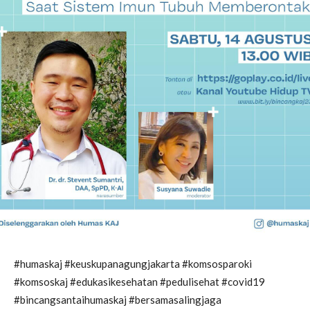
#humaskaj #keuskupanagungjakarta #komsosparoki
#komsoskaj #edukasikesehatan #pedulisehat #covid19
#bincangsantaihumaskaj #bersamasalingjaga