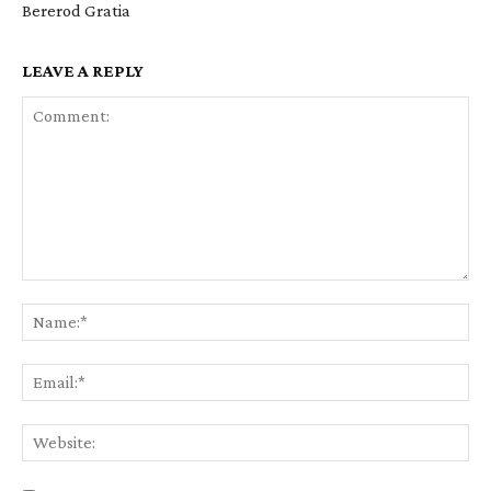
Bererod Gratia
LEAVE A REPLY
Comment:
Na
Ema
Web