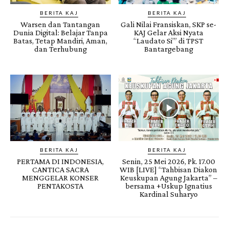
BERITA KAJ
BERITA KAJ
Warsen dan Tantangan
Gali Nilai Fransiskan, SKP se-
Dunia Digital: Belajar Tanpa
KAJ Gelar Aksi Nyata
Batas, Tetap Mandiri, Aman,
“Laudato Si’” di TPST
dan Terhubung
Bantargebang
BERITA KAJ
BERITA KAJ
PERTAMA DI INDONESIA,
Senin, 25 Mei 2026, Pk. 17.00
CANTICA SACRA
WIB [LIVE] “Tahbisan Diakon
MENGGELAR KONSER
Keuskupan Agung Jakarta” –
PENTAKOSTA
bersama +Uskup Ignatius
Kardinal Suharyo