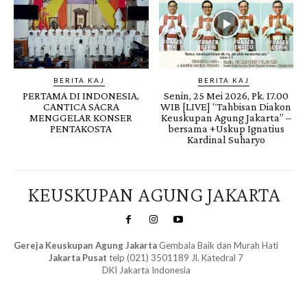
BERITA KAJ
BERITA KAJ
PERTAMA DI INDONESIA,
Senin, 25 Mei 2026, Pk. 17.00
CANTICA SACRA
WIB [LIVE] “Tahbisan Diakon
MENGGELAR KONSER
Keuskupan Agung Jakarta” –
PENTAKOSTA
bersama +Uskup Ignatius
Kardinal Suharyo
KEUSKUPAN AGUNG JAKARTA
Gereja Keuskupan Agung Jakarta
Gembala Baik dan Murah Hati
Jakarta Pusat
telp (021) 3501189 Jl. Katedral 7
DKI Jakarta Indonesia
SuarNews.com
&
Gendis