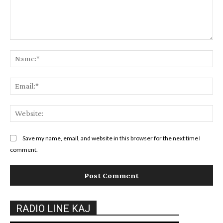
Comment:
Na
Ema
Web
Save my name, email, and website in this browser for the next time I
comment.
RADIO LINE KAJ