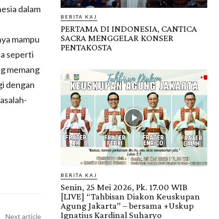
nesia dalam
BERITA KAJ
PERTAMA DI INDONESIA, CANTICA
SACRA MENGGELAR KONSER
snya mampu
PENTAKOSTA
la seperti
ang memang
rgi dengan
asalah-
BERITA KAJ
Senin, 25 Mei 2026, Pk. 17.00 WIB
[LIVE] “Tahbisan Diakon Keuskupan
Agung Jakarta” – bersama +Uskup
Ignatius Kardinal Suharyo
Next article