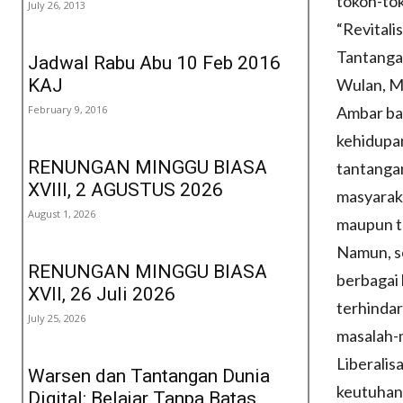
tokoh-to
July 26, 2013
“Revital
Tantanga
Jadwal Rabu Abu 10 Feb 2016
KAJ
Wulan, M
February 9, 2016
Ambar ba
kehidupa
RENUNGAN MINGGU BIASA
tantangan
XVIII, 2 AGUSTUS 2026
masyarak
August 1, 2026
maupun t
Namun, se
RENUNGAN MINGGU BIASA
berbagai 
XVII, 26 Juli 2026
terhinda
July 25, 2026
masalah-m
Liberalis
Warsen dan Tantangan Dunia
keutuhan 
Digital: Belajar Tanpa Batas,