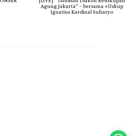
KONSER
[LIVE] “Tahbisan Diakon Keuskupan
Agung Jakarta” – bersama +Uskup
Ignatius Kardinal Suharyo