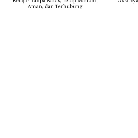
Belajar Tanpa Batas, Tetap Mandiri,
Aksi Nya
Aman, dan Terhubung