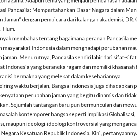
koh agama. Adapun tema yang menjadi pembahasan adalah
isasi Pancasila: Mempertahankan Dasar Negara dalam Me
n Jaman” dengan pembicara dari kalangan akademisi, DR. 
. Hum.
nyak membahas tentang bagaimana peranan Pancasila me
n masyarakat Indonesia dalam menghadapi perubahan ma
 jaman. Menurutnya, Pancasila sendiri lahir dari sifat-sifat 
at Indonesia yang beraneka ragam dan memiliki khasanah
radisi bermakna yang melekat dalam kesehariannya.
iring waktu berjalan, Bangsa Indonesia juga dihadapkan 
kenyataan perubahan jaman yang begitu dinamis dan tidak
rkan. Sejumlah tantangan baru pun bermunculan dan mewu
asalah kontemporer bangsa seperti Implikasi Globalisasi,
asi, maupun ideologi-ideologi kontroversial yang menganc
Negara Kesatuan Republik Indonesia. Kini, pertanyaannya