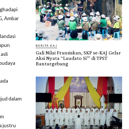
nghadapi
G, Ambar
landasi
upun
BERITA KAJ
Gali Nilai Fransiskan, SKP se-KAJ Gelar
asli
Aksi Nyata “Laudato Si’” di TPST
 budaya
Bantargebang
pada
jud dalam
am
 justru