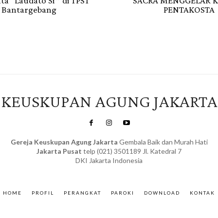
ta “Laudato Si’” di TPST
SACRA MENGGELAR 
Bantargebang
PENTAKOSTA
KEUSKUPAN AGUNG JAKARTA
Gereja Keuskupan Agung Jakarta
Gembala Baik dan Murah Hati
Jakarta Pusat
telp (021) 3501189 Jl. Katedral 7
DKI Jakarta Indonesia
SuarNews.com
&
Gendis
HOME
PROFIL
PERANGKAT
PAROKI
DOWNLOAD
KONTAK