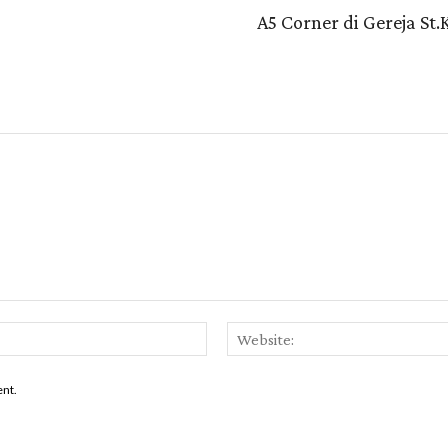
A5 Corner di Gereja St.
Email:*
ent.