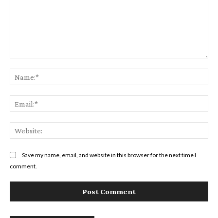
Comment:
Na
Ema
Web
Save my name, email, and website in this browser for the next time I
comment.