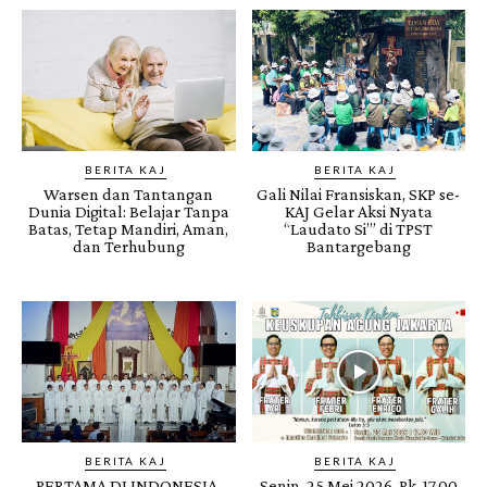
BERITA KAJ
BERITA KAJ
Warsen dan Tantangan
Gali Nilai Fransiskan, SKP se-
Dunia Digital: Belajar Tanpa
KAJ Gelar Aksi Nyata
Batas, Tetap Mandiri, Aman,
“Laudato Si’” di TPST
dan Terhubung
Bantargebang
BERITA KAJ
BERITA KAJ
PERTAMA DI INDONESIA,
Senin, 25 Mei 2026, Pk. 17.00