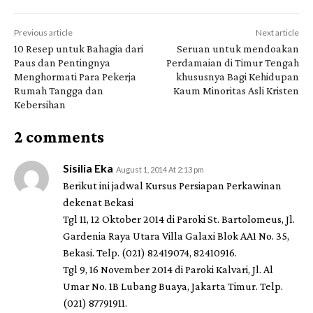
Previous article
Next article
10 Resep untuk Bahagia dari
Seruan untuk mendoakan
Paus dan Pentingnya
Perdamaian di Timur Tengah
Menghormati Para Pekerja
khususnya Bagi Kehidupan
Rumah Tangga dan
Kaum Minoritas Asli Kristen
Kebersihan
2 comments
Sisilia Eka
August 1, 2014 At 2:13 pm
Berikut ini jadwal Kursus Persiapan Perkawinan
dekenat Bekasi
Tgl 11, 12 Oktober 2014 di Paroki St. Bartolomeus, Jl.
Gardenia Raya Utara Villa Galaxi Blok AA1 No. 35,
Bekasi. Telp. (021) 82419074, 82410916.
Tgl 9, 16 November 2014 di Paroki Kalvari, Jl. Al
Umar No. 1B Lubang Buaya, Jakarta Timur. Telp.
(021) 87791911.