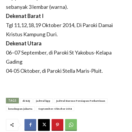
sebanyak 3 lembar (warna).
Dekenat Barat I
Tgl 11,12,18,19 Oktober 2014, Di Paroki Damai
Kristus Kampung Duri.
Dekenat Utara
06–07 September, di Paroki St Yakobus-Kelapa
Gading
04-05 Oktober, di Paroki Stella Maris-Pluit.
TAGS
di KAJ
jadwal kpp
Jadwal Kursus Persiapan Perkawinan
keuskupan jakarta
September-Oktober 2014