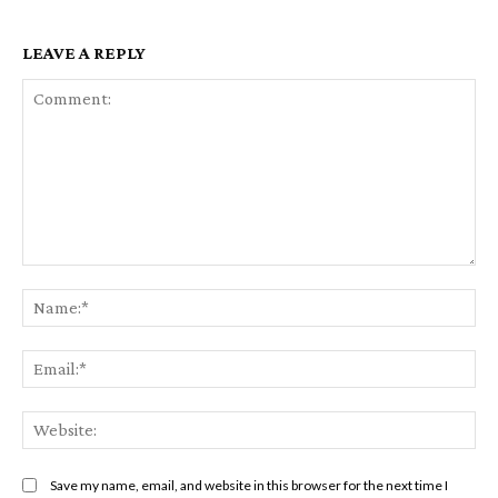
LEAVE A REPLY
Comment:
Na
Ema
Web
Save my name, email, and website in this browser for the next time I