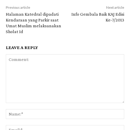
Previous article
Next article
Halaman Katedral dipadati
Info Gembala Baik KAJ Edisi
Kendaraan yang Parkir saat
Ke-7/2013
Umat Muslim melaksanakan
Sholat Id
LEAVE A REPLY
Comment:
Na
Ema