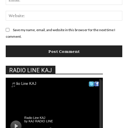
Web
Save my name, email, and website in this browser for the next time I
comment.
RADIO LINE KAJ