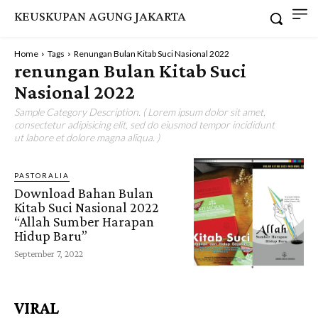
KEUSKUPAN AGUNG JAKARTA
Home
Tags
Renungan Bulan Kitab Suci Nasional 2022
renungan Bulan Kitab Suci
Nasional 2022
Sample Category Description. ( Lorem ipsum dolor sit amet,
consectetur adipisicing elit, sed do eiusmod tempor incididunt
ut labore et dolore magna aliqua. )
PASTORALIA
Download Bahan Bulan
Kitab Suci Nasional 2022
“Allah Sumber Harapan
Hidup Baru”
September 7, 2022
VIRAL