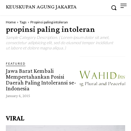
KEUSKUPAN AGUNG JAKARTA
Home
Tags
Propinsi paling intoleran
propinsi paling intoleran
Sample Category Description. ( Lorem ipsum dolor sit amet,
consectetur adipisicing elit, sed do eiusmod tempor incididunt
ut labore et dolore magna aliqua. )
FEATURED
Jawa Barat Kembali
Mempertahankan Posisi
Daerah Paling Intoleransi se-
Indonesia
January 6, 2015
VIRAL