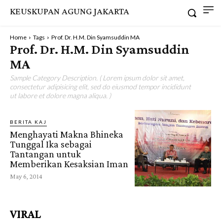
KEUSKUPAN AGUNG JAKARTA
Home
Tags
Prof. Dr. H.M. Din Syamsuddin MA
Prof. Dr. H.M. Din Syamsuddin
MA
Sample Category Description. ( Lorem ipsum dolor sit amet,
consectetur adipisicing elit, sed do eiusmod tempor incididunt
ut labore et dolore magna aliqua. )
BERITA KAJ
Menghayati Makna Bhineka
Tunggal Ika sebagai
Tantangan untuk
Memberikan Kesaksian Iman
May 6, 2014
VIRAL