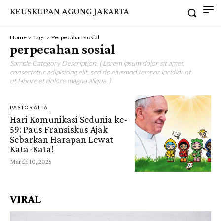
KEUSKUPAN AGUNG JAKARTA
Home
Tags
Perpecahan sosial
perpecahan sosial
Sample Category Description. ( Lorem ipsum dolor sit amet,
consectetur adipisicing elit, sed do eiusmod tempor incididunt
ut labore et dolore magna aliqua. )
PASTORALIA
Hari Komunikasi Sedunia ke-
59: Paus Fransiskus Ajak
Sebarkan Harapan Lewat
Kata-Kata!
March 10, 2025
VIRAL