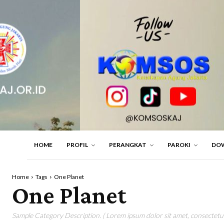
HOME
PROFIL
PERANGKAT
PAROKI
DO
Home
Tags
One Planet
One Planet
Sample Category Description. ( Lorem ipsum dolor sit amet, consectetur 