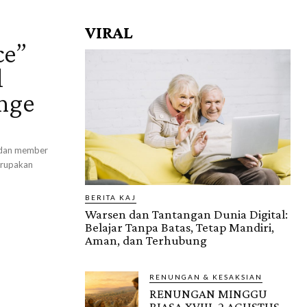
VIRAL
ce”
l
nge
 dan member
erupakan
BERITA KAJ
Warsen dan Tantangan Dunia Digital:
Belajar Tanpa Batas, Tetap Mandiri,
Aman, dan Terhubung
RENUNGAN & KESAKSIAN
RENUNGAN MINGGU
BIASA XVIII, 2 AGUSTUS