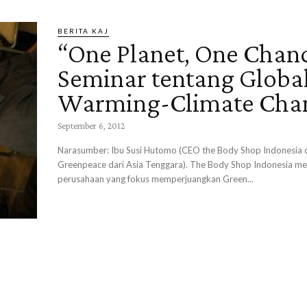
BERITA KAJ
“One Planet, One Chan
Seminar tentang Globa
Warming-Climate Cha
September 6, 2012
Narasumber: Ibu Susi Hutomo (CEO the Body Shop Indonesia
Greenpeace dari Asia Tenggara). The Body Shop Indonesia m
perusahaan yang fokus memperjuangkan Green...