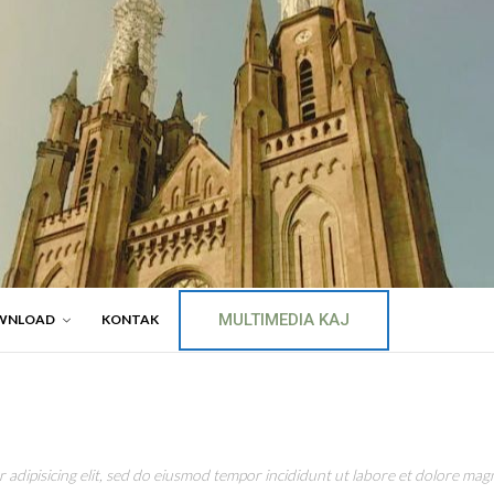
MULTIMEDIA KAJ
WNLOAD
KONTAK
adipisicing elit, sed do eiusmod tempor incididunt ut labore et dolore magn