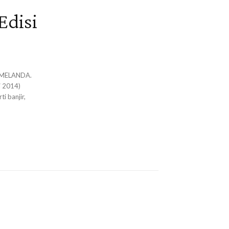
Edisi
A MELANDA.
i 2014)
i banjir,