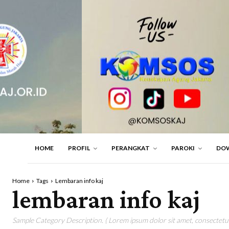
HOME
PROFIL
PERANGKAT
PAROKI
DO
Home
Tags
Lembaran info kaj
lembaran info kaj
Sample Category Description. ( Lorem ipsum dolor sit amet, consectetur 