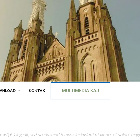
MULTIMEDIA KAJ
WNLOAD
KONTAK
adipisicing elit, sed do eiusmod tempor incididunt ut labore et dolore magn