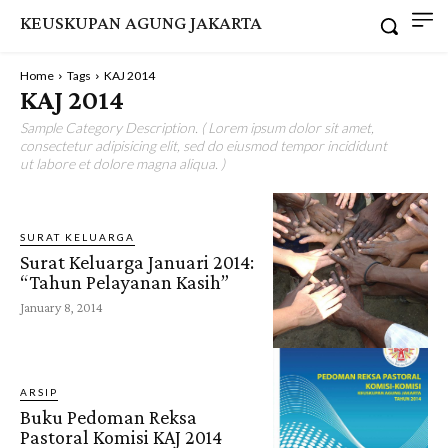
KEUSKUPAN AGUNG JAKARTA
Home
Tags
KAJ 2014
KAJ 2014
Sample Category Description. ( Lorem ipsum dolor sit amet,
consectetur adipisicing elit, sed do eiusmod tempor incididunt
ut labore et dolore magna aliqua. )
SURAT KELUARGA
Surat Keluarga Januari 2014:
“Tahun Pelayanan Kasih”
January 8, 2014
ARSIP
Buku Pedoman Reksa
Pastoral Komisi KAJ 2014