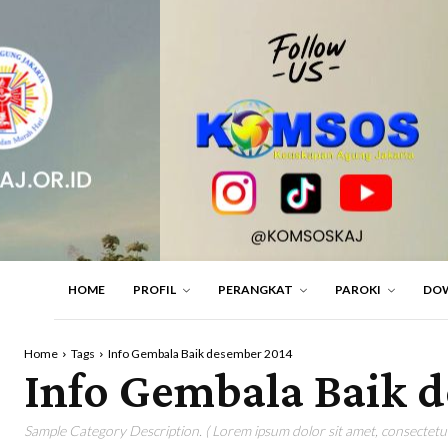
HOME
PROFIL
PERANGKAT
PAROKI
DO
Home
Tags
Info Gembala Baik desember 2014
Info Gembala Baik 
Sample Category Description. ( Lorem ipsum dolor sit amet, consectetur 