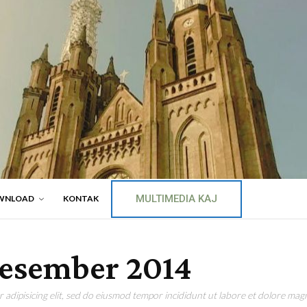
MULTIMEDIA KAJ
WNLOAD
KONTAK
desember 2014
adipisicing elit, sed do eiusmod tempor incididunt ut labore et dolore magn