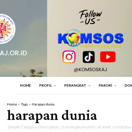
HOME
PROFIL
PERANGKAT
PAROKI
DO
Home
Tags
Harapan dunia
harapan dunia
Sample Category Description. ( Lorem ipsum dolor sit amet, consectetur 