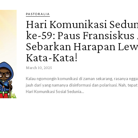
PASTORALIA
Hari Komunikasi Sedun
ke-59: Paus Fransiskus
Sebarkan Harapan Lew
Kata-Kata!
March 10, 2025
Kalau ngomongin komunikasi di zaman sekarang, rasanya nggak
jauh dari yang namanya disinformasi dan polarisasi. Nah, tepat
Hari Komunikasi Sosial Sedunia...