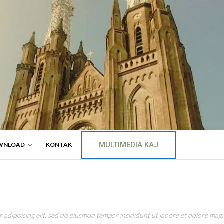
MULTIMEDIA KAJ
WNLOAD
KONTAK
adipisicing elit, sed do eiusmod tempor incididunt ut labore et dolore magn