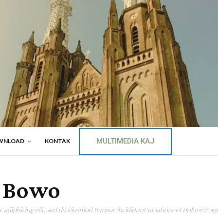
MULTIMEDIA KAJ
WNLOAD
KONTAK
i Bowo
adipisicing elit, sed do eiusmod tempor incididunt ut labore et dolore magn