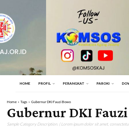
HOME
PROFIL
PERANGKAT
PAROKI
DO
Home
Tags
Gubernur DKI Fauzi Bowo
Gubernur DKI Fauz
Sample Category Description. ( Lorem ipsum dolor sit amet, consectetur 