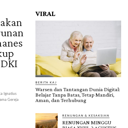
VIRAL
takan
gunan
hanes
kup
 DKI
BERITA KAJ
Warsen dan Tantangan Dunia Digital:
a Ignatius
Belajar Tanpa Batas, Tetap Mandiri,
tama Gereja
Aman, dan Terhubung
RENUNGAN & KESAKSIAN
RENUNGAN MINGGU
BIASA XVIII, 2 AGUSTUS