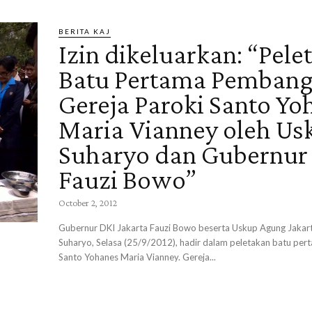
BERITA KAJ
Izin dikeluarkan: “Pele
Batu Pertama Pemban
Gereja Paroki Santo Yo
Maria Vianney oleh Us
Suharyo dan Gubernur
Fauzi Bowo”
October 2, 2012
Gubernur DKI Jakarta Fauzi Bowo beserta Uskup Agung Jakart
Suharyo, Selasa (25/9/2012), hadir dalam peletakan batu per
Santo Yohanes Maria Vianney. Gereja...