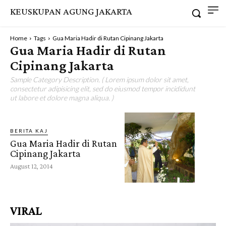
KEUSKUPAN AGUNG JAKARTA
Home
Tags
Gua Maria Hadir di Rutan Cipinang Jakarta
Gua Maria Hadir di Rutan
Cipinang Jakarta
Sample Category Description. ( Lorem ipsum dolor sit amet,
consectetur adipisicing elit, sed do eiusmod tempor incididunt
ut labore et dolore magna aliqua. )
BERITA KAJ
Gua Maria Hadir di Rutan
Cipinang Jakarta
August 12, 2014
VIRAL