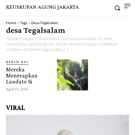
KEUSKUPAN AGUNG JAKARTA
Home
Tags
Desa Tegalsalam
desa Tegalsalam
Sample Category Description. ( Lorem ipsum dolor sit amet,
consectetur adipisicing elit, sed do eiusmod tempor incididunt
ut labore et dolore magna aliqua. )
BERITA KAJ
Mereka
Menerapkan
Laudato Si
April 19, 2016
VIRAL