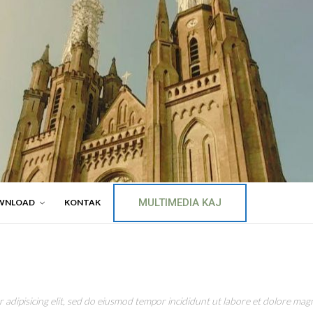
MULTIMEDIA KAJ
WNLOAD
KONTAK
adipisicing elit, sed do eiusmod tempor incididunt ut labore et dolore magn