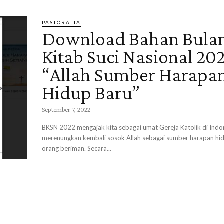
PASTORALIA
Download Bahan Bula
Kitab Suci Nasional 20
“Allah Sumber Harapa
Hidup Baru”
September 7, 2022
BKSN 2022 mengajak kita sebagai umat Gereja Katolik di Indo
merenungkan kembali sosok Allah sebagai sumber harapan hid
orang beriman. Secara...