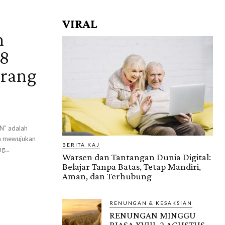
VIRAL
n
18
erang
N” adalah
am mewujukan
BERITA KAJ
g...
Warsen dan Tantangan Dunia Digital:
Belajar Tanpa Batas, Tetap Mandiri,
Aman, dan Terhubung
RENUNGAN & KESAKSIAN
RENUNGAN MINGGU
BIASA XVIII, 2 AGUSTUS