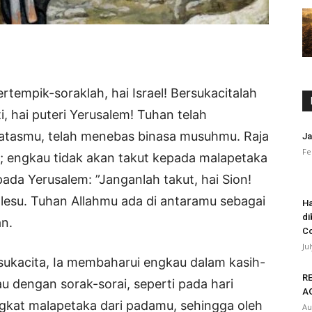
bertempik-soraklah, hai Israel! Bersukacitalah
, hai puteri Yerusalem! Tuhan telah
atasmu, telah menebas binasa musuhmu. Raja
Ja
Fe
mu; engkau tidak akan takut kepada malapetaka
epada Yerusalem: ”Janganlah takut, hai Sion!
esu. Tuhan Allahmu ada di antaramu sebagai
Ha
di
n.
Co
Ju
sukacita, Ia membaharui engkau dalam kasih-
RE
u dengan sorak-sorai, seperti pada hari
A
gkat malapetaka dari padamu, sehingga oleh
Au