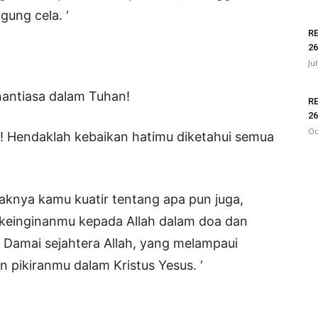
ung cela. ‘
R
26
Ju
nantiasa dalam Tuhan!
R
26
Oc
ah! Hendaklah kebaikan hatimu diketahui semua
Ve
knya kamu kuatir tentang apa pun juga,
l keinginanmu kepada Allah dalam doa dan
Damai sejahtera Allah, yang melampaui
n pikiranmu dalam Kristus Yesus. ‘