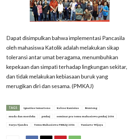
Dapat disimpulkan bahwa implementasi Pancasila
oleh mahasiswa Katolik adalah melakukan sikap
toleransi antar umat beragama, menumbuhkan
kepekaan dan simpati terhadap lingkungan sekitar,
dan tidak melakukan kebiasaan buruk yang
merugikan diri dan sesama. (PMKAJ)
TAGS
Ignatius Ismartono
Kolese Kanisius
Menteng
muda dan merdeka
pmkaj
seminar pra temu mahasiswa pmkaj 2016
Surya Tjandra
Temu Mahasiswa PMKAJ 2016
Yuniarto Wijaya