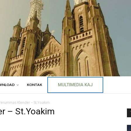
MULTIMEDIA KAJ
WNLOAD
KONTAK
 Perummas Klender – St.Yoakim
r – St.Yoakim