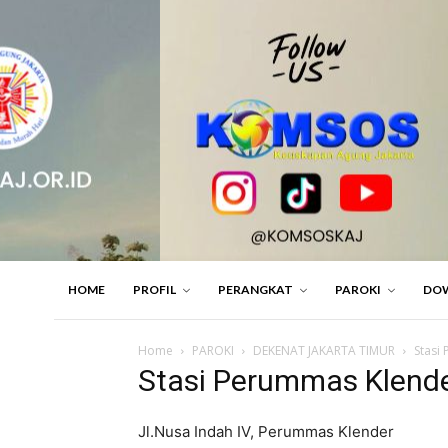
HOME
PROFIL
PERANGKAT
PAROKI
DO
Home
PAROKI
DEKENAT JAKARTA TIMUR
Stasi
Stasi Perummas Klende
Jl.Nusa Indah IV, Perummas Klender