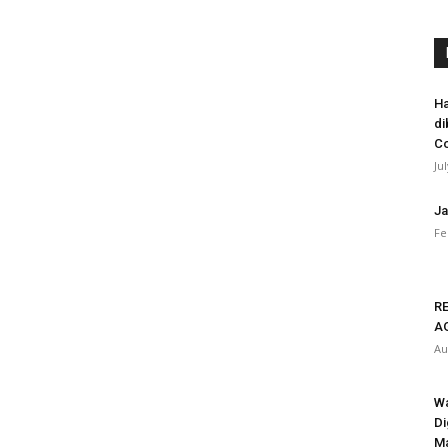
Ha
di
Co
Ju
Ja
Fe
RE
A
Au
Wa
Di
Ma