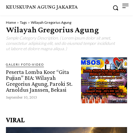
KEUSKUPAN AGUNG JAKARTA
Home
Tags
Wilayah Gregorius Agung
Wilayah Gregorius Agung
Sample Category Description. ( Lorem ipsum dolor sit amet,
consectetur adipisicing elit, sed do eiusmod tempor incididunt
ut labore et dolore magna aliqua. )
GALERI FOTO-VIDEO
Peserta Lomba Koor “Gita
Pujian” BIA: Wilayah
Gregorius Agung, Paroki St.
Arnoldus Janssen, Bekasi
September 10, 2013
VIRAL