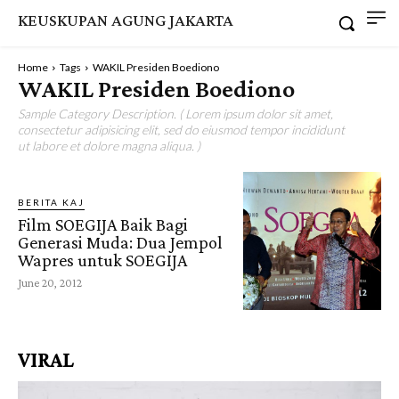
KEUSKUPAN AGUNG JAKARTA
Home
Tags
WAKIL Presiden Boediono
WAKIL Presiden Boediono
Sample Category Description. ( Lorem ipsum dolor sit amet,
consectetur adipisicing elit, sed do eiusmod tempor incididunt
ut labore et dolore magna aliqua. )
BERITA KAJ
Film SOEGIJA Baik Bagi
Generasi Muda: Dua Jempol
Wapres untuk SOEGIJA
June 20, 2012
VIRAL