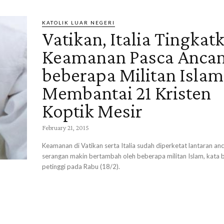
KATOLIK LUAR NEGERI
Vatikan, Italia Tingkat
Keamanan Pasca Anca
beberapa Militan Islam
Membantai 21 Kristen
Koptik Mesir
February 21, 2015
Keamanan di Vatikan serta Italia sudah diperketat lantaran a
serangan makin bertambah oleh beberapa militan Islam, kata
petinggi pada Rabu (18/2).