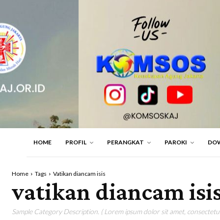
HOME
PROFIL
PERANGKAT
PAROKI
DO
Home
Tags
Vatikan diancam isis
vatikan diancam isi
Sample Category Description. ( Lorem ipsum dolor sit amet, consectetur 