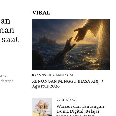
VIRAL
kan
man
 saat
RENUNGAN & KESAKSIAN
ncaman
RENUNGAN MINGGU BIASA XIX, 9
 beberapa
Agustus 2026
BERITA KAJ
Warsen dan Tantangan
Dunia Digital: Belajar
Tanpa Batas, Tetap