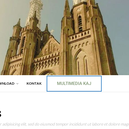
MULTIMEDIA KAJ
WNLOAD
KONTAK
s
adipisicing elit, sed do eiusmod tempor incididunt ut labore et dolore magn