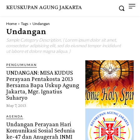
KEUSKUPAN AGUNG JAKARTA
Home
Tags
Undangan
Undangan
Sample Category Description. ( Lorem ipsum dolor sit amet,
consectetur adipisicing elit, sed do eiusmod tempor incididunt
ut labore et dolore magna aliqua. )
PENGUMUMAN
UNDANGAN: MISA KUDUS
Perayaan Pentakosta 2013
Bersama Bapa Uskup Agung
Jakarta, Mgr. Ignatius
Suharyo
May 7, 2013
AGENDA
Undangan Perayaan Hari
Komunikasi Sosial Sedunia
ke-47 dan Anugerah INMI