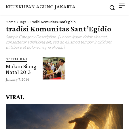
KEUSKUPAN AGUNG JAKARTA
Home
Tags
Tradisi Komunitas Sant’Egidio
tradisi Komunitas Sant’Egidio
Sample Category Description. ( Lorem ipsum dolor sit amet,
consectetur adipisicing elit, sed do eiusmod tempor incididunt
ut labore et dolore magna aliqua. )
BERITA KAJ
Makan Siang
Natal 2013
January 7, 2014
VIRAL