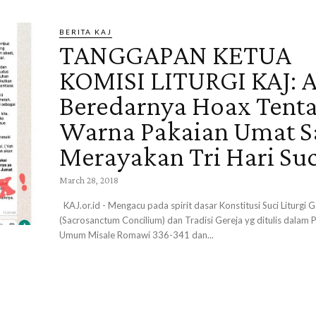
BERITA KAJ
TANGGAPAN KETUA
KOMISI LITURGI KAJ: A
Beredarnya Hoax Tent
Warna Pakaian Umat S
Merayakan Tri Hari Suc
March 28, 2018
KAJ.or.id - Mengacu pada spirit dasar Konstitusi Suci Liturgi G
(Sacrosanctum Concilium) dan Tradisi Gereja yg ditulis dala
Umum Misale Romawi 336-341 dan...