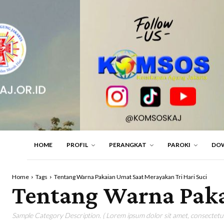
HOME
PROFIL
PERANGKAT
PAROKI
DO
Home
Tags
Tentang Warna Pakaian Umat Saat Merayakan Tri Hari Suci
Tentang Warna Paka
Sample Category Description. ( Lorem ipsum dolor sit amet, consectetur 