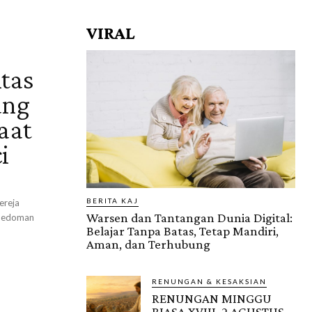
VIRAL
tas
ang
aat
i
BERITA KAJ
ereja
Warsen dan Tantangan Dunia Digital:
m Pedoman
Belajar Tanpa Batas, Tetap Mandiri,
Aman, dan Terhubung
RENUNGAN & KESAKSIAN
RENUNGAN MINGGU
BIASA XVIII, 2 AGUSTUS