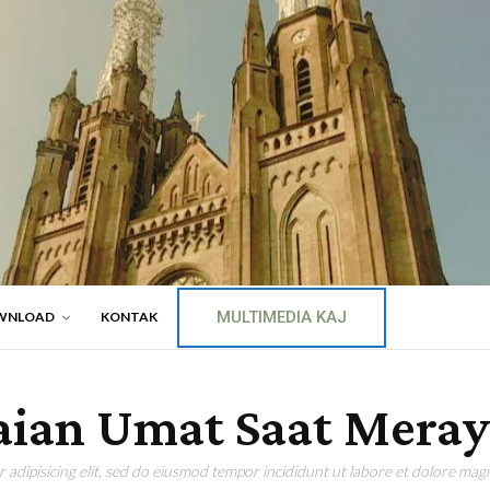
MULTIMEDIA KAJ
WNLOAD
KONTAK
ian Umat Saat Meraya
adipisicing elit, sed do eiusmod tempor incididunt ut labore et dolore magn