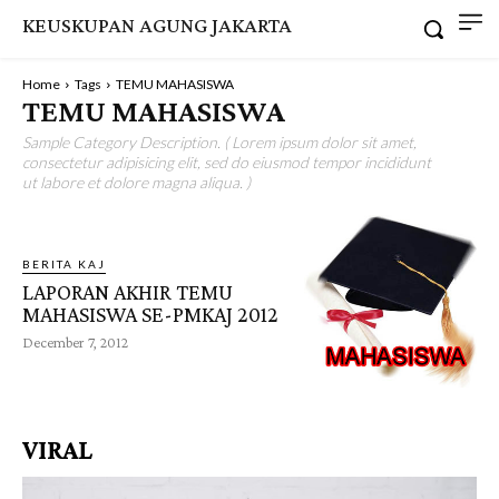
KEUSKUPAN AGUNG JAKARTA
Home
Tags
TEMU MAHASISWA
TEMU MAHASISWA
Sample Category Description. ( Lorem ipsum dolor sit amet,
consectetur adipisicing elit, sed do eiusmod tempor incididunt
ut labore et dolore magna aliqua. )
BERITA KAJ
LAPORAN AKHIR TEMU
MAHASISWA SE-PMKAJ 2012
December 7, 2012
VIRAL