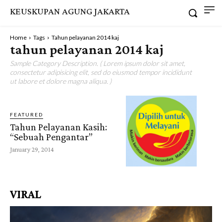
KEUSKUPAN AGUNG JAKARTA
Home
Tags
Tahun pelayanan 2014 kaj
tahun pelayanan 2014 kaj
Sample Category Description. ( Lorem ipsum dolor sit amet,
consectetur adipisicing elit, sed do eiusmod tempor incididunt
ut labore et dolore magna aliqua. )
FEATURED
Tahun Pelayanan Kasih:
“Sebuah Pengantar”
January 29, 2014
VIRAL