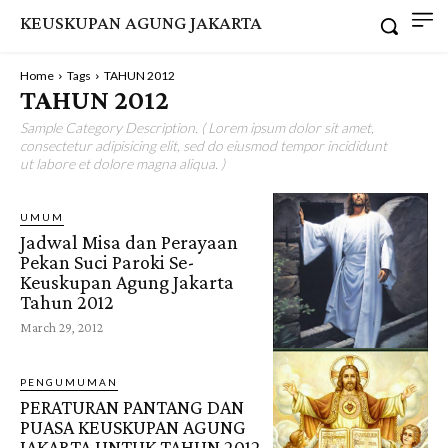
KEUSKUPAN AGUNG JAKARTA
Home
Tags
TAHUN 2012
TAHUN 2012
Sample Category Description. ( Lorem ipsum dolor sit amet,
consectetur adipisicing elit, sed do eiusmod tempor incididunt
ut labore et dolore magna aliqua. )
UMUM
Jadwal Misa dan Perayaan
Pekan Suci Paroki Se-
Keuskupan Agung Jakarta
Tahun 2012
March 29, 2012
PENGUMUMAN
PERATURAN PANTANG DAN
PUASA KEUSKUPAN AGUNG
JAKARTA UNTUK TAHUN 2012