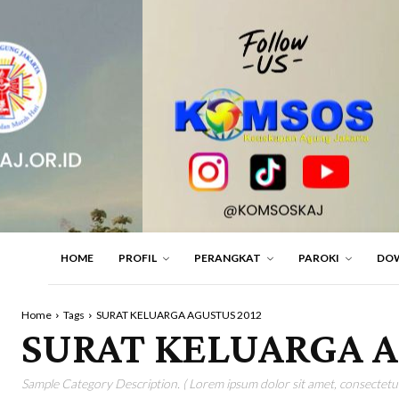
HOME
PROFIL
PERANGKAT
PAROKI
DO
Home
Tags
SURAT KELUARGA AGUSTUS 2012
SURAT KELUARGA A
Sample Category Description. ( Lorem ipsum dolor sit amet, consectetur 