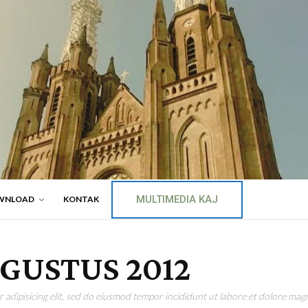
MULTIMEDIA KAJ
WNLOAD
KONTAK
GUSTUS 2012
adipisicing elit, sed do eiusmod tempor incididunt ut labore et dolore magn