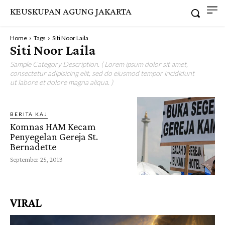
KEUSKUPAN AGUNG JAKARTA
Home
Tags
Siti Noor Laila
Siti Noor Laila
Sample Category Description. ( Lorem ipsum dolor sit amet,
consectetur adipisicing elit, sed do eiusmod tempor incididunt
ut labore et dolore magna aliqua. )
BERITA KAJ
Komnas HAM Kecam
Penyegelan Gereja St.
Bernadette
September 25, 2013
VIRAL